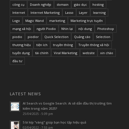
công cụ
Doanh nghiệp
domain
giáo dục
hosting
Internet
Internet Marketing
Lasso
Layer
learning
Logo
Magic Wand
marketing
Marketing trực tuyến
mạng xã hội
người Piodio
Nhìn lại
nội dung
Photoshop
piodio
piodior
Quick Selection
Quảng cáo
Selection
thương hiệu
tiện ích
truyền thông
Truyền thông xã hội
tuyển dụng
tài chính
Viral Marketing
website
xin chào
đầu tư
LATEST NEWS
AI Search vs Google Search: Ai sẽ dẫn đầu thị trường tìm
kiếm trong năm 2025?
25/04/2025 - 5:09 pm
5 bí kíp “vàng” giúp bạn học tập hiệu quả
02/04/2022 - 7:55 pm