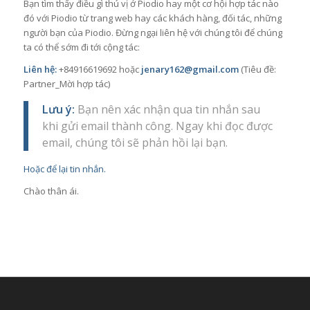
Bạn tìm thấy điều gì thú vị ở Piodio hay một cơ hội hợp tác nào
đó với Piodio từ trang web hay các khách hàng, đối tác, những
người bạn của Piodio. Đừng ngại liên hệ với chúng tôi để chúng
ta có thể sớm đi tới cộng tác:
Liên hệ:
+84916619692 hoặc
jenary162@gmail.com
(Tiêu đề:
Partner_Mời hợp tác)
Lưu ý:
Bạn nên xác nhận qua tin nhắn sau
khi gửi email thành công. Ngay khi đọc được
email, chúng tôi sẽ phản hồi lại bạn.
Hoặc để lại tin nhắn.
Chào thân ái.