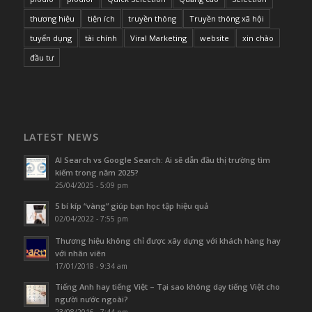
thương hiệu
tiện ích
truyền thông
Truyền thông xã hội
tuyển dụng
tài chính
Viral Marketing
website
xin chào
đầu tư
LATEST NEWS
AI Search vs Google Search: Ai sẽ dẫn đầu thị trường tìm
kiếm trong năm 2025?
25/04/2025 - 5:09 pm
5 bí kíp “vàng” giúp bạn học tập hiệu quả
02/04/2022 - 7:55 pm
Thương hiệu không chỉ được xây dựng với khách hàng hay
với nhân viên
17/01/2018 - 9:34 am
Tiếng Anh hay tiếng Việt – Tại sao không dạy tiếng Việt cho
người nước ngoài?
23/08/2016 - 7:44 pm