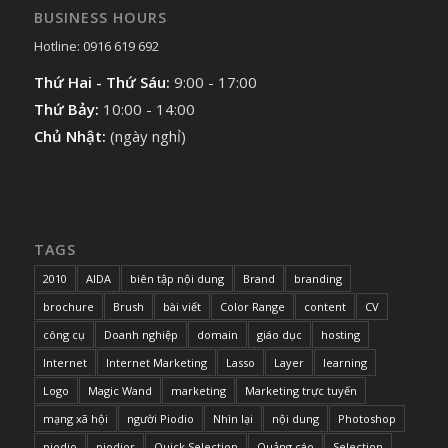
BUSINESS HOURS
Hotline: 0916 619 692
Thứ Hai - Thứ Sáu:
9:00 - 17:00
Thứ Bảy:
10:00 - 14:00
Chủ Nhật:
(ngày nghỉ)
TAGS
2010
AIDA
biên tập nội dung
Brand
branding
brochure
Brush
bài viết
Color Range
content
CV
công cụ
Doanh nghiệp
domain
giáo dục
hosting
Internet
Internet Marketing
Lasso
Layer
learning
Logo
Magic Wand
marketing
Marketing trực tuyến
mạng xã hội
người Piodio
Nhìn lại
nội dung
Photoshop
piodio
piodior
Quick Selection
Quảng cáo
Selection