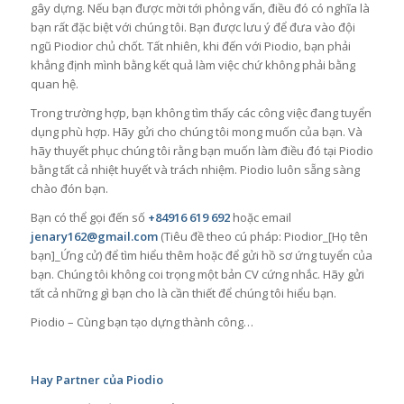
gây dựng. Nếu bạn được mời tới phỏng vấn, điều đó có nghĩa là
bạn rất đặc biệt với chúng tôi. Bạn được lưu ý để đưa vào đội
ngũ Piodior chủ chốt. Tất nhiên, khi đến với Piodio, bạn phải
khẳng định mình bằng kết quả làm việc chứ không phải bằng
quan hệ.
Trong trường hợp, bạn không tìm thấy các công việc đang tuyển
dụng phù hợp. Hãy gửi cho chúng tôi mong muốn của bạn. Và
hãy thuyết phục chúng tôi rằng bạn muốn làm điều đó tại Piodio
bằng tất cả nhiệt huyết và trách nhiệm. Piodio luôn sẵng sàng
chào đón bạn.
Bạn có thể gọi đến số
+84916 619 692
hoặc email
jenary162@gmail.com
(Tiêu đề theo cú pháp: Piodior_[Họ tên
bạn]_Ứng cử) để tìm hiểu thêm hoặc để gửi hồ sơ ứng tuyển của
bạn. Chúng tôi không coi trọng một bản CV cứng nhắc. Hãy gửi
tất cả những gì bạn cho là cần thiết để chúng tôi hiểu bạn.
Piodio – Cùng bạn tạo dựng thành công…
Hay Partner c
ủ
a Piodio