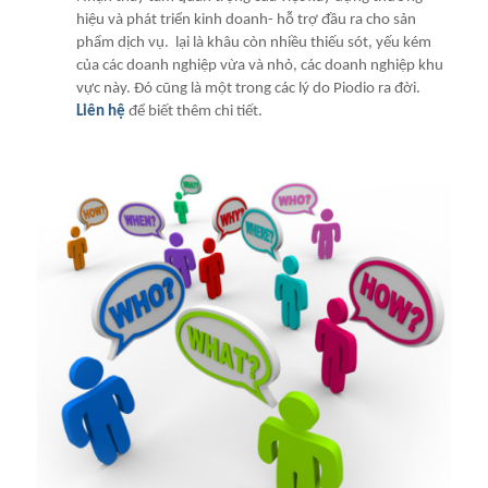
hiệu v
à
ph
át
triển kinh doanh- hỗ trợ đầu ra cho sản
phẩm dịch vụ.
lại l
à
kh
âu
c
òn
nhiều thiếu s
ót,
yếu k
ém
của c
ác
doanh nghiệp vừa v
à
nhỏ, c
ác
doanh nghiệp khu
vực này. Đó cũng là một trong các lý do Piodio ra đời.
Li
ên
hệ
để biết th
êm
chi tiết.