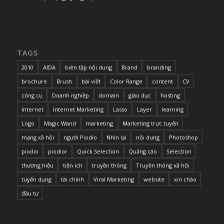
TAGS
2010
AIDA
biên tập nội dung
Brand
branding
brochure
Brush
bài viết
Color Range
content
CV
công cụ
Doanh nghiệp
domain
giáo dục
hosting
Internet
Internet Marketing
Lasso
Layer
learning
Logo
Magic Wand
marketing
Marketing trực tuyến
mạng xã hội
người Piodio
Nhìn lại
nội dung
Photoshop
piodio
piodior
Quick Selection
Quảng cáo
Selection
thương hiệu
tiện ích
truyền thông
Truyền thông xã hội
tuyển dụng
tài chính
Viral Marketing
website
xin chào
đầu tư