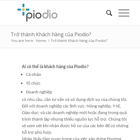
Trở thành Khách hàng của Piodio?
You are here:
Home
/
Trở thành Khách hàng của Piodio?
Ai có thể là khách hàng của Piodio?
C
á
nh
ân
Tổ chức
Doanh nghiệp
c
ó
nhu cầu, cần tư vấn v
à
sử dụng dịch vụ của ch
úng
t
ôi.
Đối với doanh nghiệp các lĩnh vực
: N
ông
nghiệp, Y tế,
Gi
áo dục; và các doanh nghiệp mới hoặc đang trong quá
trình thành lập nhưng thiếu nguồn lực hỗ trợ. Chúng tôi
sẽ xem xét khi nhận được hồ sơ của các bên để có những
hỗ trợ phù hợp.
Nhận thấy tầm quan trọng của việc x
ây
dựng thương