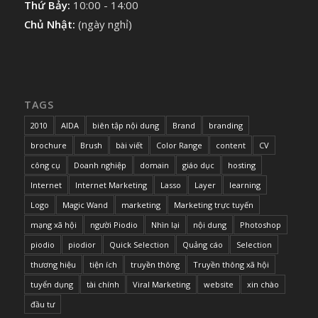
Thứ Bảy:
10:00 - 14:00
Chủ Nhật:
(ngày nghỉ)
TAGS
2010
AIDA
biên tập nội dung
Brand
branding
brochure
Brush
bài viết
Color Range
content
CV
công cụ
Doanh nghiệp
domain
giáo dục
hosting
Internet
Internet Marketing
Lasso
Layer
learning
Logo
Magic Wand
marketing
Marketing trực tuyến
mạng xã hội
người Piodio
Nhìn lại
nội dung
Photoshop
piodio
piodior
Quick Selection
Quảng cáo
Selection
thương hiệu
tiện ích
truyền thông
Truyền thông xã hội
tuyển dụng
tài chính
Viral Marketing
website
xin chào
đầu tư