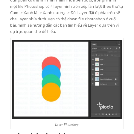
dung bạn có thể nhìn hình minh họa bên dưới, trong hình là
một file Photoshop có 4 layer hình tròn xếp lần lượt theo thứ tự
Cam -> Xanh lá -> Xanh dương -> Đỏ. Layer đặt ở phía trên sẽ
che Layer phía dưới. Bạn có thể down file Photoshop ở cuối
bài, mình sẽ hướng dẫn các bạn tìm hiểu về Layer dựa trên ví
dụ trực quan cho dễ hiểu.
Layer Photoshop