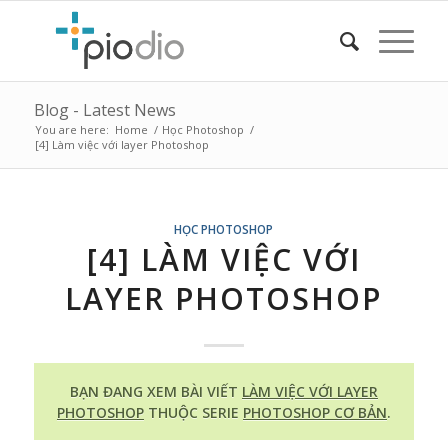
Blog - Latest News
You are here:
Home
/
Học Photoshop
/
[4] Làm việc với layer Photoshop
HỌC PHOTOSHOP
[4] LÀM VIỆC VỚI
LAYER PHOTOSHOP
BẠN ĐANG XEM BÀI VIẾT
LÀM VIỆC VỚI LAYER
PHOTOSHOP
THUỘC SERIE
PHOTOSHOP CƠ BẢN
.