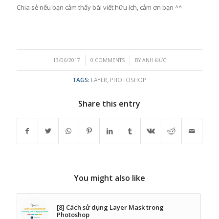
Chia sẻ nếu bạn cảm thấy bài viết hữu ích, cảm ơn bạn ^^
/
/
13/06/2017
0 COMMENTS
BY
ANH ĐỨC
TAGS:
LAYER
,
PHOTOSHOP
Share this entry
You might also like
[8] Cách sử dụng Layer Mask trong
Photoshop