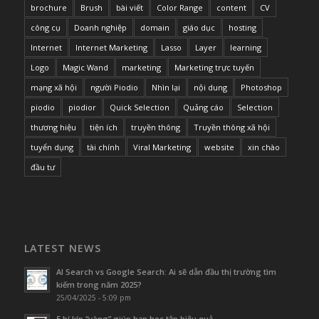
brochure
Brush
bài viết
Color Range
content
CV
công cụ
Doanh nghiệp
domain
giáo dục
hosting
Internet
Internet Marketing
Lasso
Layer
learning
Logo
Magic Wand
marketing
Marketing trực tuyến
mạng xã hội
người Piodio
Nhìn lại
nội dung
Photoshop
piodio
piodior
Quick Selection
Quảng cáo
Selection
thương hiệu
tiện ích
truyền thông
Truyền thông xã hội
tuyển dụng
tài chính
Viral Marketing
website
xin chào
đầu tư
LATEST NEWS
AI Search vs Google Search: Ai sẽ dẫn đầu thị trường tìm
kiếm trong năm 2025?
25/04/2025 - 5:09 pm
5 bí kíp “vàng” giúp bạn học tập hiệu quả